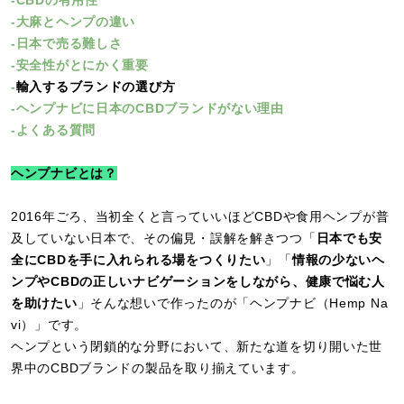
-CBDの有用性
-大麻とヘンプの違い
-日本で売る難しさ
-安全性がとにかく重要
-
輸入するブランドの選び方
-ヘンプナビに日本のCBDブランドがない理由
-よくある質問
ヘンプナビとは？
2016年ごろ、当初全くと言っていいほどCBDや食用ヘンプが普
及していない日本で、その偏見・誤解を解きつつ「
日本でも安
全にCBDを手に入れられる場をつくりたい
」「
情報の少ないヘ
ンプやCBDの正しいナビゲーションをしながら、健康で悩む人
を助けたい
」そんな想いで作ったのが「ヘンプナビ（Hemp Na
vi）」です。
ヘンプという閉鎖的な分野において、新たな道を切り開いた世
界中のCBDブランドの製品を取り揃えています。