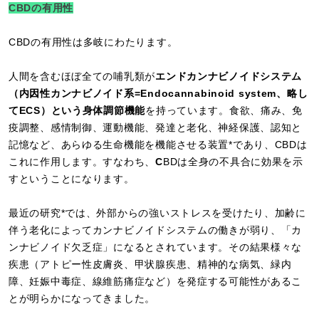
CBDの有用性
CBDの有用性は多岐にわたります。
人間を含むほぼ全ての哺乳類が
エンドカンナビノイドシステム
（内因性カンナビノイド系=Endocannabinoid system、略し
てECS）という身体調節機能
を持っています。食欲、痛み、免
疫調整、感情制御、運動機能、発達と老化、神経保護、認知と
記憶など、あらゆる生命機能を機能させる装置*であり、CBDは
これに作用します。すなわち、
C
BDは全身の不具合に効果を示
すということになります。
最近の研究*では、外部からの強いストレスを受けたり、加齢に
伴う老化によってカンナビノイドシステムの働きが弱り、「カ
ンナビノイド欠乏症」になるとされています。その結果様々な
疾患（アトピー性皮膚炎、甲状腺疾患、精神的な病気、緑内
障、妊娠中毒症、線維筋痛症など）を発症する可能性があるこ
とが明らかになってきました。