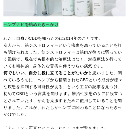
ヘンプナビを始めたきっかけ
わたし自身がCBDを知ったのは2014年のことです。
友人から、筋ジストロフィーという疾患を患っていることを打
ち明けられました。筋ジストロフィーは筋肉が徐々に弱ってい
く難病で、現在でも根本的な治療法はなく、対症療法を行って
いても精神的・身体的な苦痛を伴うつらい病気です。
何でもいい、自分に役に立てることがないか
と思いました。調
べているうちに、ヘンプから精製されたCBDという成分が様々
な疾患を抑制する可能性がある、という主旨の記事を見つけ、
初めてCBDという言葉を知ります。難治性疾患のケアに役立つ
とされていたり、がんを克服するために使用していることを知
りました。これが、わたしがヘンプに関わることになったきっ
かけでした。
「えっ！？」正直なところ、わたしはまず驚きました。