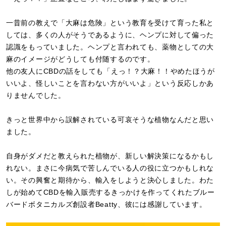
一昔前の教えで「大麻は危険」という教育を受けて育った私と
しては、多くの人がそうであるように、ヘンプに対して偏った
認識をもっていました。ヘンプと言われても、薬物としての大
麻のイメージがどうしても付随するのです。
他の友人にCBDの話をしても「えっ！？大麻！！やめたほうが
いいよ、怪しいことを言わない方がいいよ」という反応しかあ
りませんでした。
きっと世界中から誤解されている可哀そうな植物なんだと思い
ました。
自身がダメだと教えられた植物が、新しい解決策になるかもし
れない。まさに今病気で苦しんでいる人の役に立つかもしれな
い。その興奮と期待から、輸入をしようと決心しました。わた
しが始めてCBDを輸入販売するきっかけを作ってくれたブルー
バードボタニカルズ創設者Beatty、彼には感謝しています。