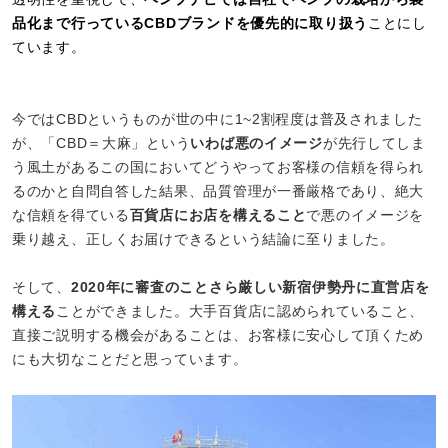
品化まで行っているCBDブランドを優先的に取り扱う
ことにし
ています。
今ではCBDというものが世の中に1~2割程度は普及されました
が、「CBD＝大麻」という
いわば悪のイメージ
が先行してしま
う風土があるこの国においてどうやってお客様の信頼を得られ
るのかと自問自答した結果、品質管理が一番厳格であり、絶大
な信頼を得ている
百貨店にお店を構えること
で悪のイメージを
乗り越え、正しくお届けできるという結論に至りました。
そして、
2020年に審査のことさら厳しい新宿伊勢丹に直営店を
構える
ことができました。大手百貨店に認められていること、
直接ご説明する機会があることは、お客様に安心して頂くため
にも大切なことだと思っています。