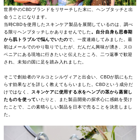
世界中のCBDブランドをリサーチした末に、ヘンプタッチと出
会うことになります。
当時CBDを使用したスキンケア製品を展開しているのは、調べ
る限りヘンプタッチしかありませんでした
。自分自身も思春期
から肌トラブルで悩んでいたの
で、一度連絡してみました。最
初はメールでのやり取りでしたが、だんだん興味が湧き、スロ
ベニアにある現地に行きたいと伝えたところ、二つ返事で歓迎
され、未知の国に足を踏み入れました。
そこで創始者のマルコとシルヴィアと出会い、CBDが肌にもた
らす効果などを詳しく教えてもらいました。CBDという成分だ
けではなく、
スキンケアに使用する水をヘンプの茎から蒸留し
たものを使って
いたりと、また製品開発の探求心に感銘を受け
たことで、この素晴らしい製品を日本で売ることを決意しまし
た。