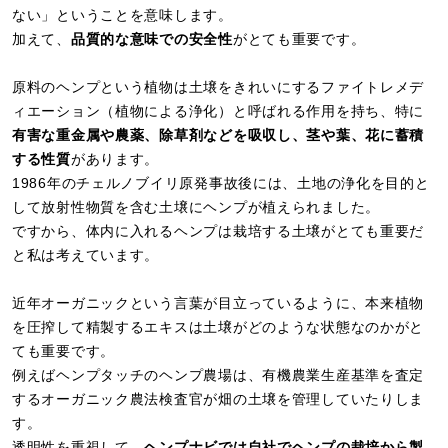
ない」ということを意味します。
加えて、
品質的な意味での安全性
がとても重要です。
原料のヘンプという植物は土壌をきれいにするファイトレメデ
ィエーション（植物による浄化）と呼ばれる作用を持ち、特に
有害な重金属や農薬、除草剤などを吸収し、茎や葉、花に蓄積
する性質
があります。
1986年のチェルノブイリ原発事故後には、土地の浄化を目的と
して放射性物質を含む土壌にヘンプが植えられました。
ですから、体内に入れるヘンプは栽培する土壌がとても重要だ
と私は考えています。
近年オーガニックという言葉が目立っているように、本来植物
を圧搾して精製するエキスは土壌がどのような状態なのかがと
ても重要です。
例えばヘンプタッチのヘンプ農場は、有機農業生産基準を査定
するオーガニック農法検査官が畑の土壌を管理していたりしま
す。
透明性を重視して、
ヘンプナビでは自社でヘンプの栽培から製