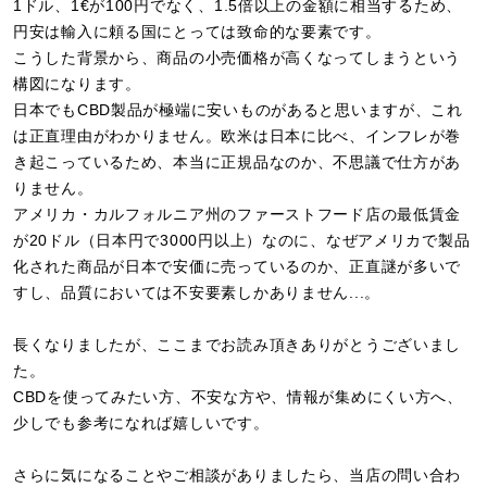
1ドル、1€が100円でなく、1.5倍以上の金額に相当するため、
円安は輸入に頼る国にとっては致命的な要素です。
こうした背景から、商品の小売価格が高くなってしまうという
構図になります。
日本でもCBD製品が極端に安いものがあると思いますが、これ
は正直理由がわかりません。欧米は日本に比べ、インフレが巻
き起こっているため、本当に正規品なのか、不思議で仕方があ
りません。
アメリカ・カルフォルニア州のファーストフード店の最低賃金
が20ドル（日本円で3000円以上）なのに、なぜアメリカで製品
化された商品が日本で安価に売っているのか、正直謎が多いで
すし、品質においては不安要素しかありません...。
長くなりましたが、ここまでお読み頂きありがとうございまし
た。
CBDを使ってみたい方、不安な方や、情報が集めにくい方へ、
少しでも参考になれば嬉しいです。
さらに気になることやご相談がありましたら、当店の問い合わ