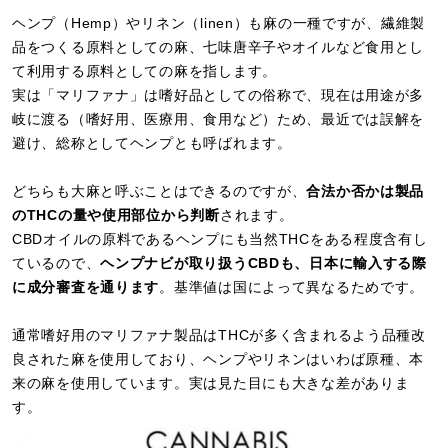
ヘンプ（Hemp）やリネン（linen）も麻の一種ですが、繊維製
品をつくる原料としての麻、七味唐辛子やオイルなど食用とし
て利用する原料としての麻を指します。
実は「マリファナ」は嗜好品としての俗称で、現在は用途が多
岐に渡る（嗜好用、医療用、食用など）ため、最近では誤解を
避け、総称としてヘンプとも呼ばれます。
どちらも大麻と呼ぶことはできるのですが、
合法か否かは製品
のTHCの量や使用部位から判断
されます。
CBDオイルの原料であるヘンプにも当然THCをある程度含有し
ているので、
ヘンプナビが取り扱うCBDも、日本に輸入する際
に成分審査を通ります
。基準値は国によって異なるためです。
通常嗜好用のマリファナ製品はTHCが多く含まれるよう品種改
良された麻を使用しており、ヘンプやリネンはいわば原種、本
来の麻を使用しています。実は見た目にも大きな差がありま
す。