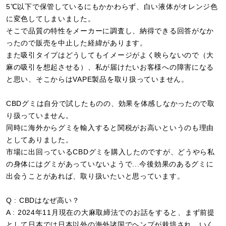
5℃以下で保管しているにもかかわらず、白い液体がオレンジ色
に変色してしまいました。
そこで品質の特性をメーカーに調査し、納得できる回答がなか
ったので販売を中止した経緯があります。
また吸引タイプはどうしてもイメージがよく映らないので（大
麻の吸引を想起させる）、私が届けたいお客様への障害になる
と思い、そこからはVAPE製品を取り扱っていません。
CBDグミは自分で試したものの、効果を体感しなかったので取
り扱っていません。
同時に海外からグミを輸入すると関税がお高いというのも理由
としてありました。
市場に出回っているCBDグミを購入したのですが、どうやら私
の身体にはグミがあっていないようで...今後効果のあるグミに
出会うことがあれば、取り扱いたいと思っています。
Q : CBDはなぜ高い？
A : 2024年11月現在の大麻取締法でのお話をすると、まず前提
として日本では日本以外の海外諸国でヘンプが栽培され、いく