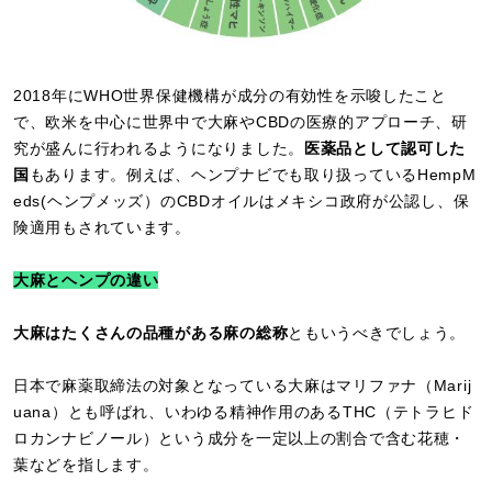
2018年にWHO世界保健機構が成分の有効性を示唆したこと
で、欧米を中心に世界中で大麻やCBDの医療的アプローチ、研
究が盛んに行われるようになりました。
医薬品として認可した
国
もあります。例えば、ヘンプナビでも取り扱っているHempM
eds(ヘンプメッズ）のCBDオイルはメキシコ政府が公認し、保
険適用もされています。
大麻とヘンプの違い
大麻はたくさんの品種がある麻の総称
ともいうべきでしょう。
日本で麻薬取締法の対象となっている大麻はマリファナ（Marij
uana）とも呼ばれ、いわゆる精神作用のあるTHC（テトラヒド
ロカンナビノール）という成分を一定以上の割合で含む花穂・
葉などを指します。