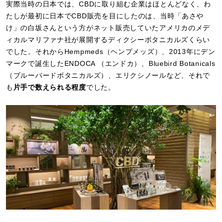
実際当時の日本では、CBDに取り組む企業はほとんどなく、わ
たしが最初に日本でCBD販売を目にしたのは、当時「あさや
け」の白坂さんという方がネット販売していたアメリカのメデ
ィカルマリファナ社が展開するディクシーボタニカルズくらい
でした。それからHempmeds（ヘンプメッズ）、2013年にデン
マークで誕生したENDOCA （エンドカ）、Bluebird Botanicals
（ブルーバードボタニカルズ）、エリクシノールなど、それで
も
片手で数えられる程度
でした。