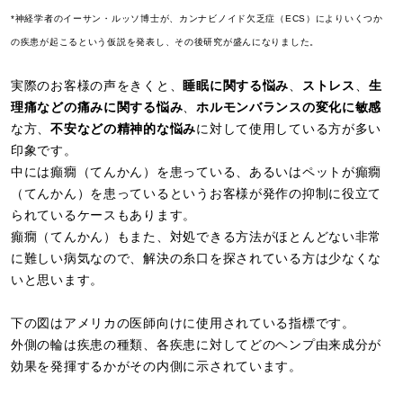
*神経学者のイーサン・ルッソ博士が、カンナビノイド欠乏症（ECS）によりいくつか
の疾患が起こるという仮説を発表し、その後研究が盛んになりました。
実際のお客様の声をきくと、
睡眠に関する悩み
、
ストレス
、
生
理痛などの痛みに関する悩み
、
ホルモンバランスの変化に敏感
な方、
不安などの精神的な悩み
に対して使用している方が多い
印象です。
中には癲癇（てんかん）を患っている、あるいはペットが癲癇
（てんかん）を患っているというお客様が発作の抑制に役立て
られているケースもあります。
癲癇（てんかん）もまた、対処できる方法がほとんどない非常
に難しい病気なので、解決の糸口を探されている方は少なくな
いと思います。
下の図はアメリカの医師向けに使用されている指標です。
外側の輪は疾患の種類、各疾患に対してどのヘンプ由来成分が
効果を発揮するかがその内側に示されています。