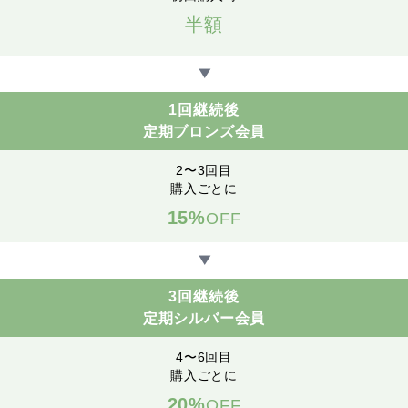
半額
▶
1回継続後
定期ブロンズ会員
2〜3回目
購入ごとに
15%
OFF
▶
3回継続後
定期シルバー会員
4〜6回目
購入ごとに
20%
OFF