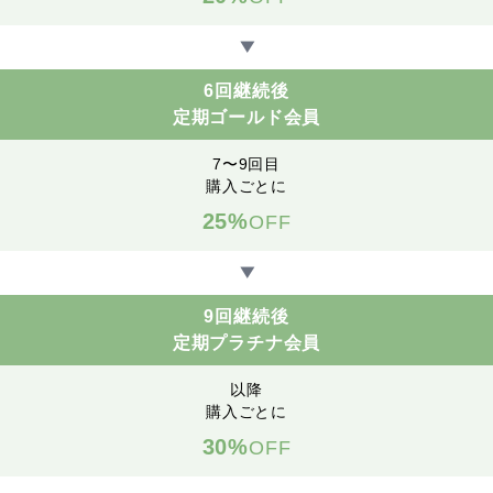
▶
6回継続後
定期ゴールド会員
7〜9回目
購入ごとに
25%
OFF
▶
9回継続後
定期プラチナ会員
以降
購入ごとに
30%
OFF