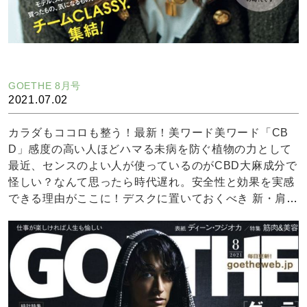
GOETHE 8月号
2021.07.02
カラダもココロも整う！最新！美ワード美ワード「CB
D」感度の高い人ほどハマる未病を防ぐ植物の力として
最近、センスのよい人が使っているのがCBD大麻成分で
怪しい？なんて思ったら時代遅れ。安全性と効果を実感
できる理由がここに！デスクに置いておくべき 新・肩こ
り解消アイテムヘンプメッズのCBDロールオンは他ブラ
ンドと比べ圧倒的な体感値を感じられる秘密が！？つい
男性は唇ケアを疎かにしがち持ち運べるエンドカのCBD
リップバームを！