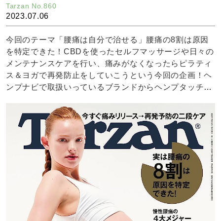
Tarzan No.860
2023.07.06
今回のテーマ「腰痛は自分で治せる」腰痛の8割は原因
を特定できた！CBDを使ったセルフマッサージや日々の
メンテナンスケアを行い、痛みがなくなったらピラティ
ス＆ヨガで再発防止をしていこうという今回の企画！ヘ
ンプナビで取扱いっているブランドからヘンプタッチ・
エンドカ・ヘンプメッズのCBD製品がクローズアップさ
れました。インナーケアアイテムではヘンプタッチのC
BDオイルタイプ、鎮痛ケアアイテムではエンドカ・ホ
イップバターとヘンプメッズのCBDロールオン。夏場に
特におすすめな鎮痛ケアアイテムは、ヘンプメッズのC
BDロールオン。