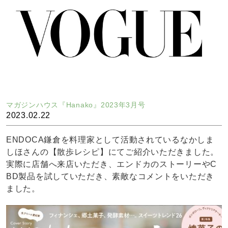
して熱い想いがあり、今回桜の時期ということでエンド
カのCBDオイルや結晶状のCBDクリスタルをたっぷり
配合した見た目も可愛いスムージーが期間限定で販売。
是非こちらより記事をお読みください。https://www.vog
ue.co.jp/fashion/article/hemp-cafe-endoca-rieko-kosai
マガジンハウス『Hanako』2023年3月号
2023.02.22
ENDOCA鎌倉を料理家として活動されているなかしま
しほさんの【散歩レシピ】にてご紹介いただきました。
実際に店舗へ来店いただき、エンドカのストーリーやC
BD製品を試していただき、素敵なコメントをいただき
ました。