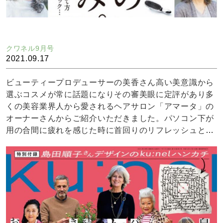
クワネル9月号
2021.09.17
ビューティープロデューサーの美香さん高い美意識から
選ぶコスメが常に話題になりその審美眼に定評があり多
くの美容業界人から愛されるヘアサロン「アマータ」の
オーナーさんからご紹介いただきました。パソコン下が
用の合間に疲れを感じた時に首回りのリフレッシュと睡
眠前の効果を体感エリクシノールさんのロールオンと併
用することでさらなる体感値を演出してくれるヘンプメ
ッズのCBDロールオンの体感値は！？漢方を専攻してい
た中国系アメリカ人が開発に携わり漢方に用いられる成
分が多く配合されているのも特徴。