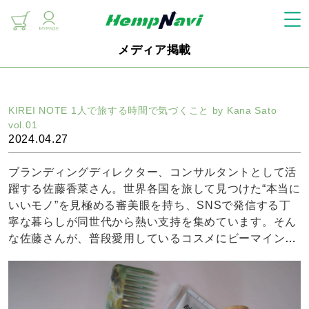
メディア掲載
KIREI NOTE 1人で旅する時間で気づくこと by Kana Sato
vol.01
2024.04.27
ブランディングディレクター、コンサルタントとして活
躍する佐藤香菜さん。世界各国を旅して見つけた“本当に
いいモノ”を見極める審美眼を持ち、SNSで発信する丁
寧な暮らしが同世代から熱い支持を集めています。そん
な佐藤さんが、普段愛用しているコスメにビーマインの
リカバリーバームをご紹介いただきました。是非記事を
お楽しみにください。記事 1人で旅する時間で気づくこ
とby Kana Sato vol.01 | キレイノート (kireinotes.com)
公式サイト https://kireinotes.comインスタグラム http