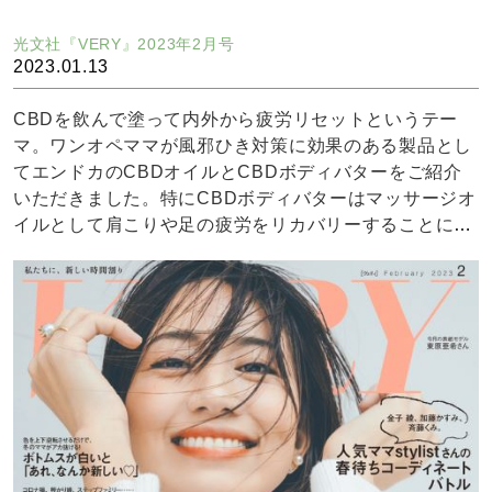
光文社『VERY』2023年2月号
2023.01.13
CBDを飲んで塗って内外から疲労リセットというテー
マ。ワンオペママが風邪ひき対策に効果のある製品とし
てエンドカのCBDオイルとCBDボディバターをご紹介
いただきました。特にCBDボディバターはマッサージオ
イルとして肩こりや足の疲労をリカバリーすることに優
れていることやCBDオイルの摂取することで朝の目覚め
が変化することをユーザーA.M.さんに感想をいただきま
した。