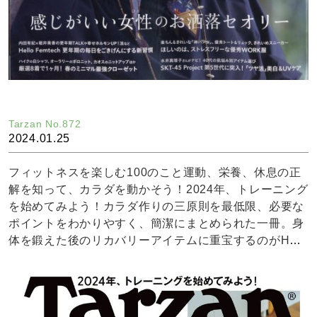
Tarzan No.872
2024.01.25
フィットネスを楽しむ100のこと運動、栄養、休息の正
解を知って、カラダを動かそう！2024年、トレーニング
を始めてみよう！カラダ作りの三原則を最低限、必要な
ポイントをわかりやすく、簡潔にまとめられた一冊。身
体を鍛えた後のリカバリーアイテムに重宝するのがHEM
PMEDSのCBDロールオンタイプ。近年HEMPMEDSは
スポーツ分野へのサポートを積極的に行っています。20
22年Jリーグ横浜FC、T-LEAGUE強豪琉球アスティーダ
のオフィシャルスポンサーを務め、トップアスリート選