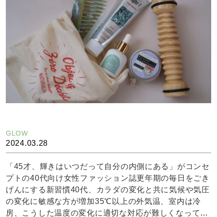
s://www.instagram.com/kirei_note/?hl=ja
GLOW
2024.03.28
「45才、輝きはいつだって自分の内側にある」がコンセ
プトの40代向け女性ファッション誌更年期の毎日をごき
げんにする新習慣40代、カラダの変化と共に気候や気圧
の変化に敏感な方が増加35℃以上の外気温、室内は冷
房、こうした温度の変化に適切な対応が難しくなってい