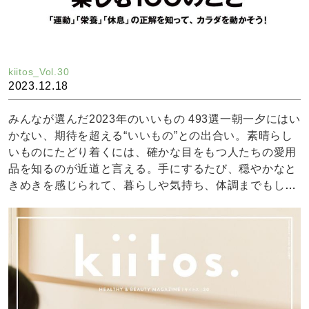
kiitos_Vol.30
2023.12.18
みんなが選んだ2023年のいいもの 493選一朝一夕にはい
かない、期待を超える“いいもの”との出合い。素晴らし
いものにたどり着くには、確かな目をもつ人たちの愛用
品を知るのが近道と言える。手にするたび、穏やかなと
きめきを感じられて、暮らしや気持ち、体調までもしな
やかに整うような。 44名が自信をもっておすすめする2
67個の中に、あなたを満たす新たな出合いと発見があり
ますように。世界中のナチュラル&オーガニックアイテ
ムを展開するセレクトショップの立ち上げとディレクタ
ーを経て独立された佐藤香菜さんにビーマインのCBDリ
カバリーバームをご紹介いただきました。