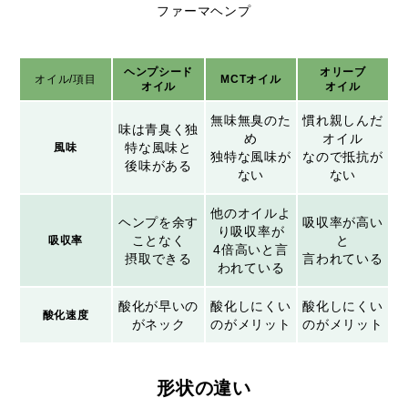
ファーマヘンプ
ヘンプシード
オリーブ
オイル/項目
MCTオイル
オイル
オイル
無味無臭のた
慣れ親しんだ
味は青臭く独
め
オイル
特な風味と
風味
独特な風味が
なので抵抗が
後味がある
ない
ない
他のオイルよ
ヘンプを余す
吸収率が高い
り吸収率が
ことなく
と
吸収率
4倍高いと言
摂取できる
言われている
われている
酸化が早いの
酸化しにくい
酸化しにくい
酸化速度
がネック
のがメリット
のがメリット
形状の違い