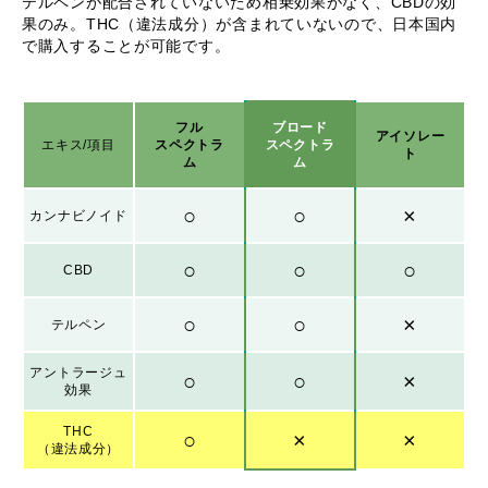
テルペンが配合されていないため相乗効果がなく、CBDの効
果のみ。THC（違法成分）が含まれていないので、日本国内
で購入することが可能です。
フル
ブロード
アイソレー
エキス/項目
スペクトラ
スペクトラ
ト
ム
ム
○
○
×
カンナビノイド
○
○
○
CBD
○
○
×
テルペン
アントラージュ
○
○
×
効果
THC
○
×
×
（違法成分）