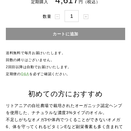
4,617
定期購入
円（税込）
数量
送料無料で毎月お届けいたします。
回数の縛りはございません。
2回目以降は自動でお届けいたします。
定期便の
Q&A
を必ずご確認ください。
初めての方におすすめ
リトアニアの自社農場で栽培されたオーガニック認定ヘンプ
を使用した、ナチュラルな濃度3%タイプのオイル。
不足しがちなオメガ3や体内でつくることができないオメガ
6、体を守ってくれるビタミンEなど副栄養素も多く含まれて