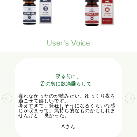
User’s Voice
寝る前に、
舌の裏に数滴垂らして…
独特
れた
が、朝
寝れなかったのが嘘みたい。ゆっくり夜を
使用
イラ
過ごせて嬉しいです。
な気
た。
考えすぎて、発狂しそうになるくらいな感
な香
じが収まって。気持ち的なものかもしれま
せんけど、良かった。
Aさん