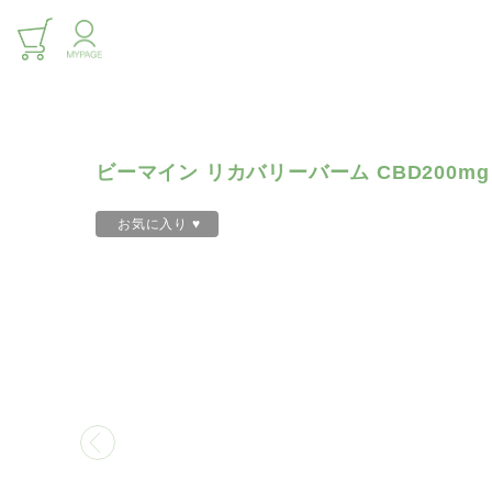
PRODUCTS
初めての方 | アイソレートヘンプエキス | 
BODY CARE FOR PAIN
ビーマイン リカバリーバーム CBD200mg
お気に入り
♥