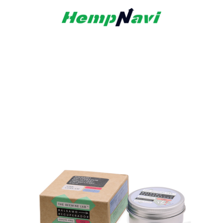
睡眠 | 気候・気圧 | 肩コリケア | FACE CARE | BODY CARE 